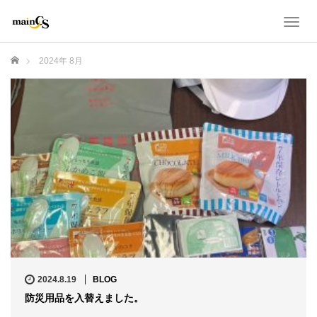
T
o
g
ホーム
2024年 8月
g
l
e
n
a
v
i
g
a
t
i
o
n
2024.8.19
BLOG
防災用品を入替えました。