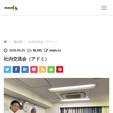
T
o
g
g
l
e
n
ホーム
BLOG
社内交流会（アドミ）
a
v
2026.06.25
BLOG
main-cs
i
社内交流会（アドミ）
g
a
t
i
o
n